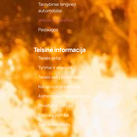
Tarnybiniai lengvieji
automobiliai
Veiklos ataskaitos
Paslaugos
Teisinė informacija
Teisės aktai
Tyrimai ir analizės
Teisės aktų pažeidimai
Korupcijos prevencija
Asmens duomenų apsauga
Privatumo politika
Slapukų politika
Svetainės medis