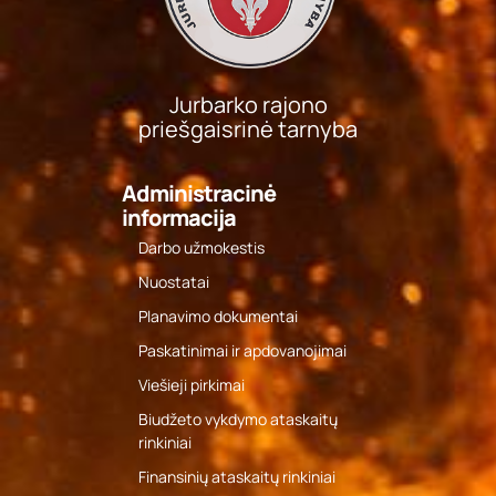
Jurbarko rajono
priešgaisrinė tarnyba
Administracinė
informacija
Darbo užmokestis
Nuostatai
Planavimo dokumentai
Paskatinimai ir apdovanojimai
Viešieji pirkimai
Biudžeto vykdymo ataskaitų
rinkiniai
Finansinių ataskaitų rinkiniai