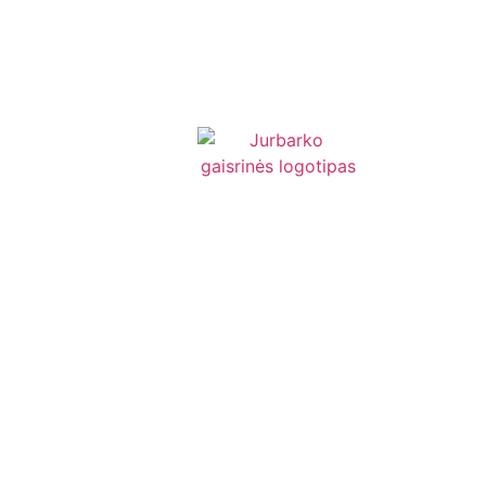
Administ
informac
Darbo u
Jurbarko rajono
Nuostat
priešgaisrinė tarnyba
Planavi
dokumen
Paskatin
apdovan
Viešieji 
Biudžet
ataskaitų
Finansin
rinkiniai